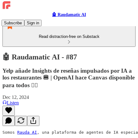
🤖 Raudamatic AI
Subscribe
Sign in
Read distraction-free on Substack
🤖 Raudamatic AI - #87
Yelp añade Insights de reseñas impulsados por IA a
los restaurantes 🍔 | OpenAI hace Canvas disponible
para todos 🏋️‍♀️
Dec 12, 2024
Listen
Somos 
Rauda AI
, una plataforma de agentes de IA especia