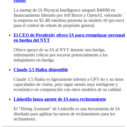
robots
La startup de IA Physical Intelligence aseguró $400M en
financiamiento liderado por Jeff Bezos y OpenAI, valorando
la empresa en $2.4B mientras presenta su modelo π0 (pi-cero)
para el control de robots de propósito general.
El CEO de Perplexity ofrece IA para reemplazar personal
en huelga del NYT
Ofrece apoyo de su IA al NYT durante una huelga,
enfrentando críticas por socavar potencialmente a los
trabajadores en huelga.
Claude 3.5 Haiku disponible
Claude 3.5 Haiku es ligeramente inferior a GPT-4o y no tiene
capacidades de visión, pero sigue siendo muy inteligente y
económico en comparación con otros modelos de su calidad.
LinkedIn lanza agente de IA para reclutamiento
El "Hiring Assistant" de LinkedIn es una herramienta de IA
diseñada para agilizar las tareas de reclutamiento para los
reclutadores.