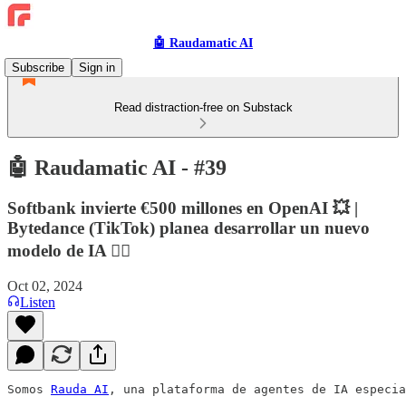
🤖 Raudamatic AI
Subscribe
Sign in
Read distraction-free on Substack
🤖 Raudamatic AI - #39
Softbank invierte €500 millones en OpenAI 💥 |
Bytedance (TikTok) planea desarrollar un nuevo
modelo de IA 🏋️‍♀️
Oct 02, 2024
Listen
Somos 
Rauda AI
, una plataforma de agentes de IA especia