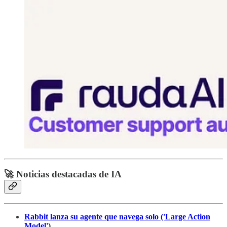
🚀 Noticias destacadas de IA
Rabbit lanza su agente que navega solo ('Large Action
Model'
)