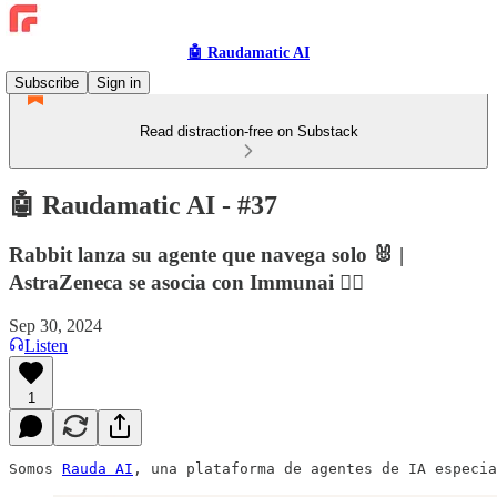
🤖 Raudamatic AI
Subscribe
Sign in
Read distraction-free on Substack
🤖 Raudamatic AI - #37
Rabbit lanza su agente que navega solo 🐰 |
AstraZeneca se asocia con Immunai 🏋️‍♀️
Sep 30, 2024
Listen
1
Somos 
Rauda AI
, una plataforma de agentes de IA especia