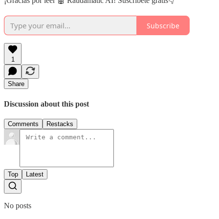
¡Gracias por leer 🤖 Raudamatic AI! Suscríbete gratis👇
Subscribe
1
Share
Discussion about this post
Comments
Restacks
Top
Latest
No posts