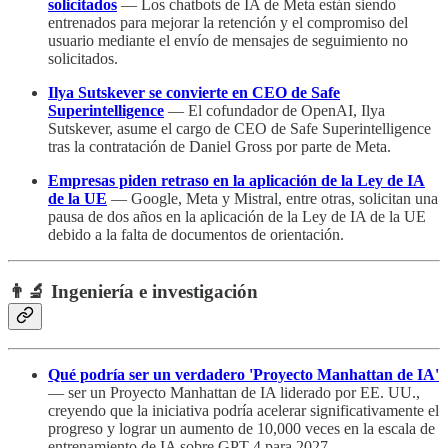
solicitados
— Los chatbots de IA de Meta están siendo
entrenados para mejorar la retención y el compromiso del
usuario mediante el envío de mensajes de seguimiento no
solicitados.
Ilya Sutskever se convierte en CEO de Safe
Superintelligence
— El cofundador de OpenAI, Ilya
Sutskever, asume el cargo de CEO de Safe Superintelligence
tras la contratación de Daniel Gross por parte de Meta.
Empresas piden retraso en la aplicación de la Ley de IA
de la UE
— Google, Meta y Mistral, entre otras, solicitan una
pausa de dos años en la aplicación de la Ley de IA de la UE
debido a la falta de documentos de orientación.
👨‍🔬 Ingeniería e investigación
Qué podría ser un verdadero 'Proyecto Manhattan de IA'
— ser un Proyecto Manhattan de IA liderado por EE. UU.,
creyendo que la iniciativa podría acelerar significativamente el
progreso y lograr un aumento de 10,000 veces en la escala de
entrenamiento de IA sobre GPT-4 para 2027.