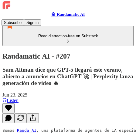
🤖 Raudamatic AI
Subscribe
Sign in
Read distraction-free on Substack
Raudamatic AI - #207
Sam Altman dice que GPT-5 llegará este verano,
abierto a anuncios en ChatGPT 🚀 | Perplexity lanza
generación de video 🔥
Jun 23, 2025
Listen
Somos 
Rauda AI
, una plataforma de agentes de IA especia