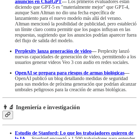
anuncios en ChatGPT
—
Los primeros evaluadores están
diciendo que GPT-5 es "materialmente mejor" que GPT-4,
aunque Sam Altman no dio una fecha específica de
lanzamiento para el nuevo modelo más allá del verano.
Altman mencionó la posibilidad de publicidad, pero estableció
un límite claro contra permitir que los pagos influyan en las
respuestas, sugiriendo que los anuncios podrían aparecer fuera
del flujo de salida del modelo.
Perplexity lanza generación de video
—
Perplexity lanzó
nuevas capacidades de generación de video, permitiendo a los
usuarios generar videos Veo 3 con audio en redes sociales.
OpenAI se prepara para riesgos de armas biológicas
—
OpenAI publicó un blog detallando medidas de seguridad
para sus modelos de próxima generación que podrían alcanzar
umbrales peligrosos para la creación de armas biológicas.
👨‍🔬 Ingeniería e investigación
Estudio de Stanford: Lo que los trabajadores quieren de
la IA
—
Stanford encuestó a 1,500 trabajadores para entender