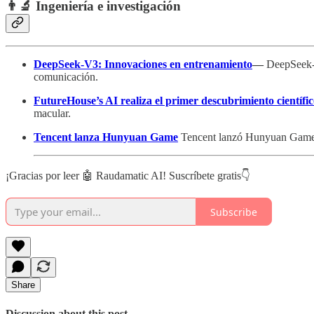
👨‍🔬 Ingeniería e investigación
DeepSeek-V3: Innovaciones en entrenamiento
—
DeepSeek-V
comunicación.
FutureHouse’s AI realiza el primer descubrimiento científi
macular.
Tencent lanza Hunyuan Game
Tencent lanzó Hunyuan Game, u
¡Gracias por leer 🤖 Raudamatic AI! Suscríbete gratis👇
Subscribe
Share
Discussion about this post