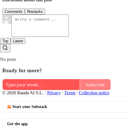
Comments
Restacks
Top
Latest
No posts
Ready for more?
Subscribe
© 2026 Rauda AI S.L.
·
Privacy
∙
Terms
∙
Collection notice
Start your Substack
Get the app