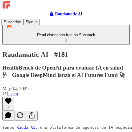
🤖 Raudamatic AI
Subscribe
Sign in
Read distraction-free on Substack
Raudamatic AI - #181
HealthBench de OpenAI para evaluar IA en salud
🩺 | Google DeepMind lanzó el AI Futures Fund 🚀
May 14, 2025
Listen
2
Somos 
Rauda AI
, una plataforma de agentes de IA especia