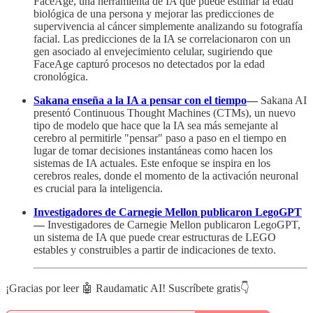
FaceAge, una herramienta de IA que puede estimar la edad
biológica de una persona y mejorar las predicciones de
supervivencia al cáncer simplemente analizando su fotografía
facial. Las predicciones de la IA se correlacionaron con un
gen asociado al envejecimiento celular, sugiriendo que
FaceAge capturó procesos no detectados por la edad
cronológica.
Sakana enseña a la IA a pensar con el tiempo
—
Sakana AI
presentó Continuous Thought Machines (CTMs), un nuevo
tipo de modelo que hace que la IA sea más semejante al
cerebro al permitirle "pensar" paso a paso en el tiempo en
lugar de tomar decisiones instantáneas como hacen los
sistemas de IA actuales. Este enfoque se inspira en los
cerebros reales, donde el momento de la activación neuronal
es crucial para la inteligencia.
Investigadores de Carnegie Mellon publicaron LegoGPT
—
Investigadores de Carnegie Mellon publicaron LegoGPT,
un sistema de IA que puede crear estructuras de LEGO
estables y construibles a partir de indicaciones de texto.
¡Gracias por leer 🤖 Raudamatic AI! Suscríbete gratis👇