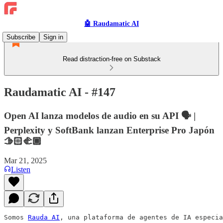
🤖 Raudamatic AI
Subscribe
Sign in
Read distraction-free on Substack
Raudamatic AI - #147
Open AI lanza modelos de audio en su API 🗣️ |
Perplexity y SoftBank lanzan Enterprise Pro Japón
🫱🏻‍🫲🏾
Mar 21, 2025
Listen
Somos 
Rauda AI
, una plataforma de agentes de IA especia