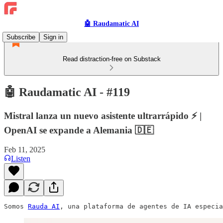
🤖 Raudamatic AI
Subscribe
Sign in
Read distraction-free on Substack
🤖 Raudamatic AI - #119
Mistral lanza un nuevo asistente ultrarrápido ⚡️ |
OpenAI se expande a Alemania 🇩🇪
Feb 11, 2025
Listen
Somos 
Rauda AI
, una plataforma de agentes de IA especia