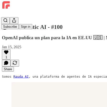
🤖 Raudamatic AI - #100
Subscribe
Sign in
OpenAI publica un plan para la IA en EE.UU 🇺🇸 | M
Jan 15, 2025
1
Share
Somos 
Rauda AI
, una plataforma de agentes de IA especia