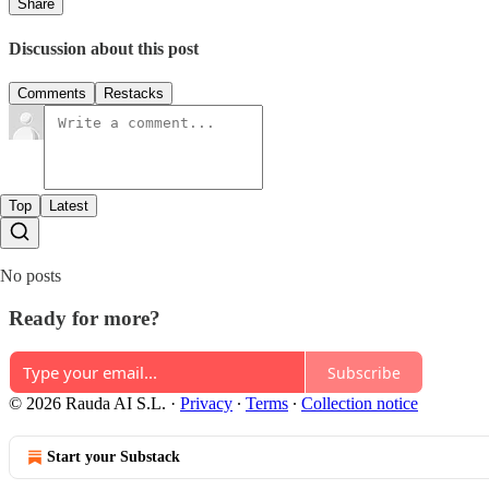
Share
Discussion about this post
Comments
Restacks
Top
Latest
No posts
Ready for more?
Subscribe
© 2026 Rauda AI S.L.
·
Privacy
∙
Terms
∙
Collection notice
Start your Substack